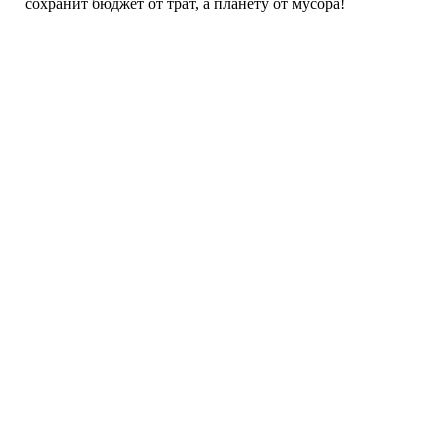
сохранит бюджет от трат, а планету от мусора!
Ваш персональный менеджер:
8 (939) 899-89-90
7156434@mail.ru
Получите консультацию и расчет бесплатно