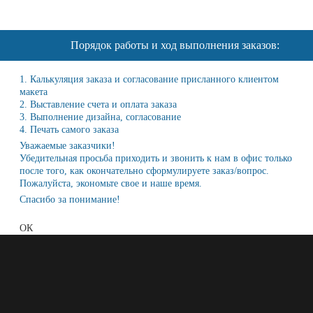
Порядок работы и ход выполнения заказов:
1. Калькуляция заказа и согласование присланного клиентом
макета
2. Выставление счета и оплата заказа
3. Выполнение дизайна, согласование
4. Печать самого заказа
Уважаемые заказчики!
Убедительная просьба приходить и звонить к нам в офис только
после того, как окончательно сформулируете заказ/вопрос.
Пожалуйста, экономьте свое и наше время.
Спасибо за понимание!
ОК