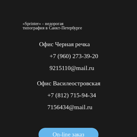
«Sprinter» - недорогая
типография в Санкт-Петербурге
Офис Черная речка
+7 (960) 273-39-20
9215110@mail.ru
Офис Василеостровская
+7 (812) 715-94-34
7156434@mail.ru
On-line заказ
On-line заказ
On-line заказ