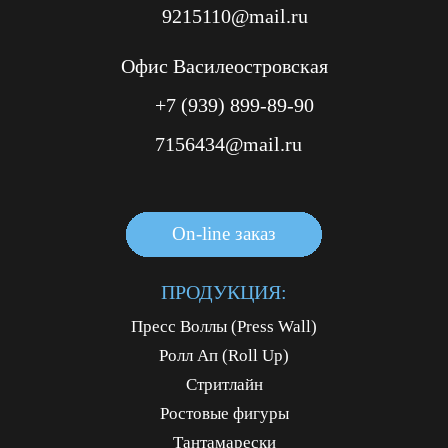
9215110@mail.ru
Офис Василеостровская
+7 (939) 899-89-90
7156434@mail.ru
On-line заказ
On-line заказ
On-line заказ
ПРОДУКЦИЯ:
Пресс Воллы (Press Wall)
Ролл Ап (Roll Up)
Стритлайн
Ростовые фигуры
Тантамарески