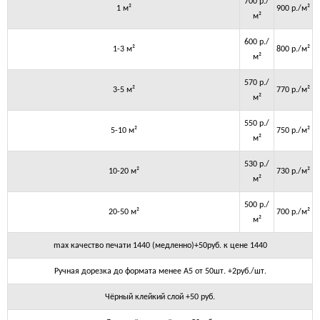
700 р./
1 м²
900 р./м²
м²
600 р./
1-3 м²
800 р./м²
м²
570 р./
3-5 м²
770 р./м²
м²
550 р./
5-10 м²
750 р./м²
м²
530 р./
10-20 м²
730 р./м²
м²
500 р./
20-50 м²
700 р./м²
м²
max качество печати 1440 (медленно)+50руб. к цене 1440
Ручная дорезка до формата менее А5 от 50шт. +2руб./шт.
Чёрный клейкий слой +50 руб.