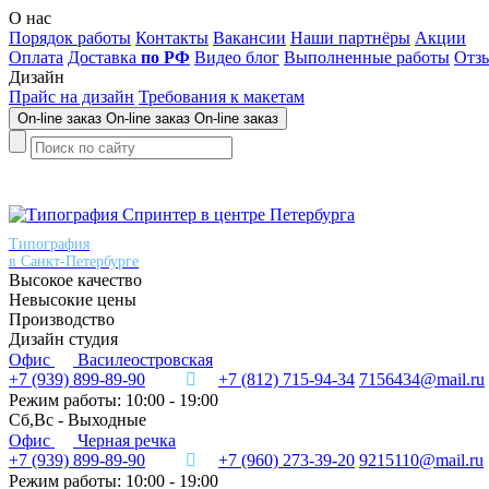
О нас
Порядок работы
Контакты
Вакансии
Наши партнёры
Акции
Оплата
Доставка
по РФ
Видео блог
Выполненные работы
Отз
Дизайн
Прайс на дизайн
Требования к макетам
On-line заказ
On-line заказ
On-line заказ
Типография
в Санкт-Петербурге
Высокое качество
Невысокие цены
Производство
Дизайн студия
Офис
Василеостровская
+7 (939) 899-89-90
+7 (812) 715-94-34
7156434@mail.ru
Режим работы: 10:00 - 19:00
Сб,Вс - Выходные
Офис
Черная речка
+7 (939) 899-89-90
+7 (960) 273-39-20
9215110@mail.ru
Режим работы: 10:00 - 19:00