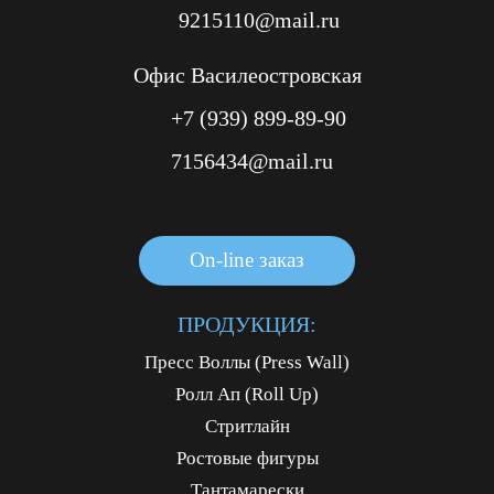
9215110@mail.ru
Офис Василеостровская
+7 (939) 899-89-90
7156434@mail.ru
On-line заказ
On-line заказ
On-line заказ
ПРОДУКЦИЯ:
Пресс Воллы (Press Wall)
Ролл Ап (Roll Up)
Стритлайн
Ростовые фигуры
Тантамарески