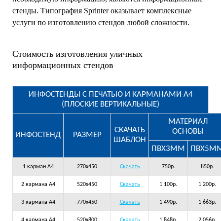
стенды. Типография Sprinter оказывает комплексные
услуги по изготовлению стендов любой сложности.
Стоимость изготовления уличных
информационных стендов
ИНФОСТЕНДЫ С ПЕЧАТЬЮ И КАРМАНАМИ А4
(ПЛОСКИЕ ВЕРТИКАЛЬНЫЕ)
МАТЕРИАЛ
СКАЧАТЬ
ОСНОВЫ
ИНФОСТЕНД
РАЗМЕР
ШАБЛОН
ПВХ3ММ
ПВХ5М
1 карман А4
270х450
Скачать
750р.
850р.
2 кармана А4
520х450
Скачать
1 100р.
1 200р.
3 кармана А4
770х450
Скачать
1 490р.
1 663р.
4 кармана А4
520х800
Скачать
1 848р.
2 056р.