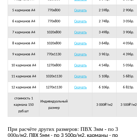
5 карманов А4
770х800
Скачать
2 598р.
2 906р.
6 карманов А4
770х800
Скачать
2 748р.
3 056р.
7 карманов А4
1020х800
Скачать
3 498р.
3 906р.
8 карманов А4
1020х800
Скачать
3 648р.
4 056р.
9 карманов А4
770х1130
Скачать
3 961р.
4 396р.
10 карманов А4
1270х800
Скачать
4 548р.
5 056р.
11 карманов А4
1020х1130
Скачать
5 108р.
5 685р.
12 карманов А4
1270х1130
Скачать
6 106р.
6 823р.
стоимость 1
Индивидуальный
кармана 150
3 000₽/м2
3 500₽/м2
размер
руб.шт
При расчёте других размеров: ПВХ 3мм - по 3
000р/
м2, ПВХ 5мм - по 3 500р/м2, карманы - по