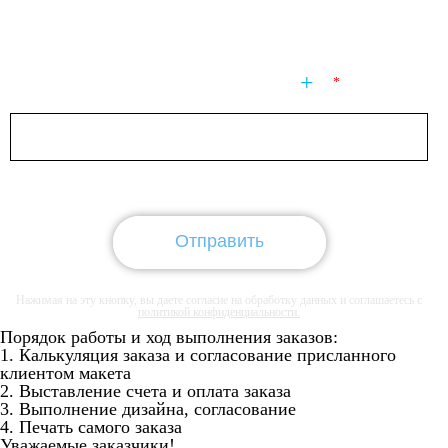
Приложите файл к этому сообщению
Введите число
(19)
Отправить
Отправить
Отправить
Нажимая на эту кнопку, вы даете согласие на обработку данных и соглашаетесь с
политикой конфиденциальности.
Порядок работы и ход выполнения заказов:
1. Калькуляция заказа и согласование присланного
клиентом макета
2. Выставление счета и оплата заказа
3. Выполнение дизайна, согласование
4. Печать самого заказа
Уважаемые заказчики!