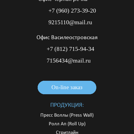
+7 (960) 273-39-20
9215110@mail.ru
Офис Василеостровская
+7 (812) 715-94-34
7156434@mail.ru
On-line заказ
On-line заказ
On-line заказ
ПРОДУКЦИЯ:
Пресс Воллы (Press Wall)
Ролл Ап (Roll Up)
Стритлайн