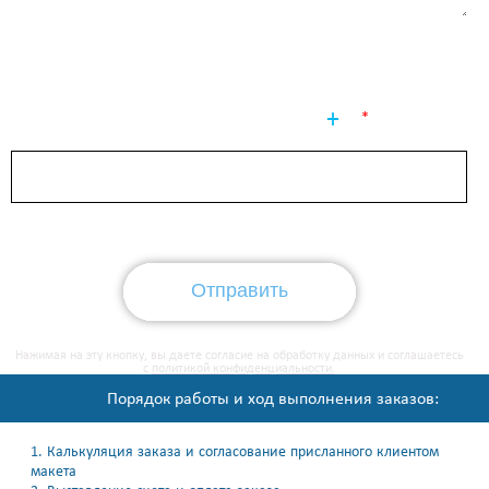
Приложите файл к этому сообщению
Введите число
(13)
Отправить
Отправить
Отправить
Нажимая на эту кнопку, вы даете согласие на обработку данных и соглашаетесь
с
политикой конфиденциальности.
Порядок работы и ход выполнения заказов:
1. Калькуляция заказа и согласование присланного клиентом
макета