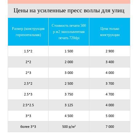
Цены на усиленные пресс воллы для улиц
Стоимость печати 500
Размер (конструкция
Цена только
р.м
2
экосольвентная
горизонтальная)
конструкции
печать 720dpi
1.5*2
1 500
2 900
2*2
2 000
3 400
2*3
3 000
4 000
2.5*2
2 500
3 700
2.5*3
3 750
4 700
2.5*2.5
3 125
4 000
3*3
4 500
5 000
более 3*3
500 р/м²
7 000