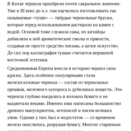
В Китае чернила приобрели почти сакральное значение.
Уже в III веке до н.э. там научились изготавливать так
называемые «туши» — твёрдые чернильные бруски,
которые перед использованием растирали на камне с
водой. Основой тоже служила сажа, но китайцы
добавляли к ней ароматические смолы и пряности,
создавая не просто средство письма, а целое искусство.
До сих пор каллиграфия тушью считается вершиной
восточной эстетики.
Средневековая Европа внесла в историю чернил свои
краски. Здесь особенно популярными стали
железогалловые чернила — состав из чернильных
орешков, железного купороса и дубильных веществ. Эти
чернила глубоко въедались в волокна бумаги и не
выцветали веками. Именно ими написаны большинство
древних манускриптов, летописей и писем великих
умов. Однако у них был и недостаток — со временем
железо окислялось, разрушая бумагу. Многие старинные