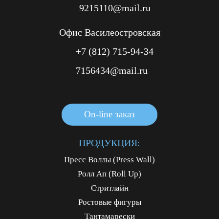
9215110@mail.ru
Офис Василеостровская
+7 (812) 715-94-34
7156434@mail.ru
On-line заказ
On-line заказ
On-line заказ
ПРОДУКЦИЯ:
Пресс Воллы (Press Wall)
Ролл Ап (Roll Up)
Стритлайн
Ростовые фигуры
Тантамарески