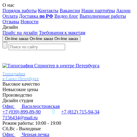
О нас
Порядок работы
Контакты
Вакансии
Наши партнёры
Акции
Оплата
Доставка
по РФ
Видео блог
Выполненные работы
Отзывы
Новости
Дизайн
Прайс на дизайн
Требования к макетам
On-line заказ
On-line заказ
On-line заказ
Типография
в Санкт-Петербурге
Высокое качество
Невысокие цены
Производство
Дизайн студия
Офис
Василеостровская
+7 (939) 899-89-90
+7 (812) 715-94-34
7156434@mail.ru
Режим работы: 10:00 - 19:00
Сб,Вс - Выходные
Офис
Черная речка