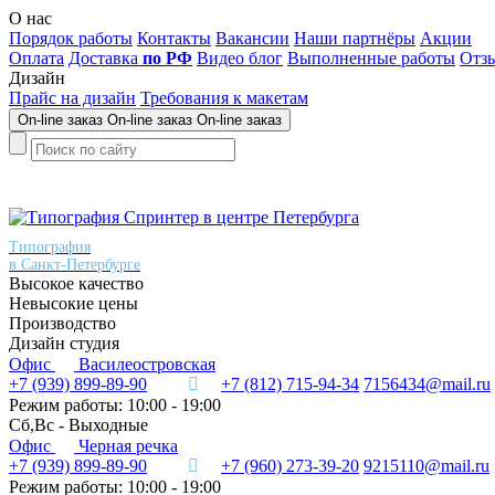
О нас
Порядок работы
Контакты
Вакансии
Наши партнёры
Акции
Оплата
Доставка
по РФ
Видео блог
Выполненные работы
Отз
Дизайн
Прайс на дизайн
Требования к макетам
On-line заказ
On-line заказ
On-line заказ
Типография
в Санкт-Петербурге
Высокое качество
Невысокие цены
Производство
Дизайн студия
Офис
Василеостровская
+7 (939) 899-89-90
+7 (812) 715-94-34
7156434@mail.ru
Режим работы: 10:00 - 19:00
Сб,Вс - Выходные
Офис
Черная речка
+7 (939) 899-89-90
+7 (960) 273-39-20
9215110@mail.ru
Режим работы: 10:00 - 19:00