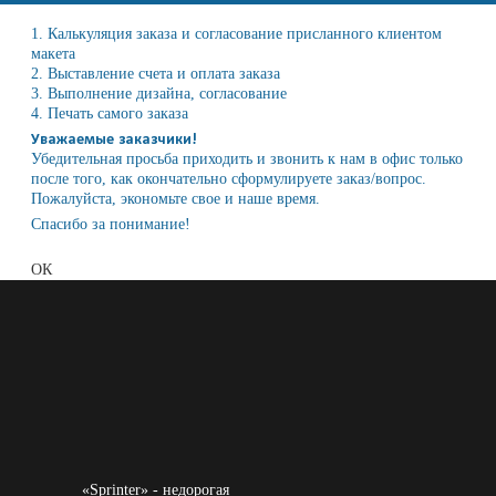
1. Калькуляция заказа и согласование присланного клиентом
макета
2. Выставление счета и оплата заказа
3. Выполнение дизайна, согласование
4. Печать самого заказа
Уважаемые заказчики!
Убедительная просьба приходить и звонить к нам в офис только
после того, как окончательно сформулируете заказ/вопрос.
Пожалуйста, экономьте свое и наше время.
Спасибо за понимание!
ОК
«Sprinter» - недорогая