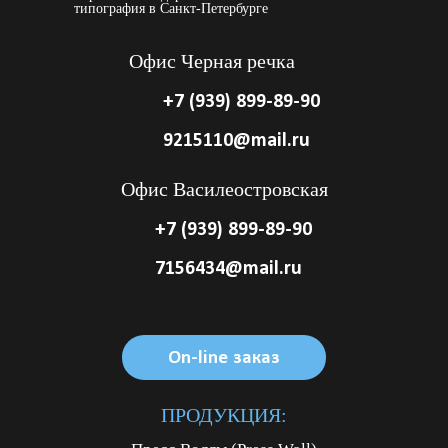
типография в Санкт-Петербурге
Офис Черная речка
+7 (939) 899-89-90
9215110@mail.ru
Офис Василеостровская
+7 (939) 899-89-90
7156434@mail.ru
On-line заказ
On-line заказ
On-line заказ
ПРОДУКЦИЯ: