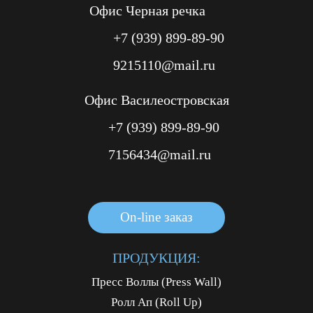
Офис Черная речка
+7 (939) 899-89-90
9215110@mail.ru
Офис Василеостровская
+7 (939) 899-89-90
7156434@mail.ru
On-line заказ
On-line заказ
On-line заказ
ПРОДУКЦИЯ:
Пресс Воллы (Press Wall)
Ролл Ап (Roll Up)