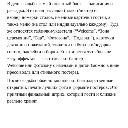
В день свадьбы самый полезный блок —
навигация и
рассадка
. Это
план рассадки
(плакат/постер на
входе),
номерки столов
,
именные карточки гостей
, а
также
меню
(на стол или индивидуально каждому). Туда
же относятся
таблички/указатели
(“Welcome”, “Зона
церемонии”, “Бар”, “Фотозона”, “Подарки”),
карточки
для книги пожеланий
,
этикетки
на бутылки/подарки
гостям,
наклейки
и
бирки
. Если хочется чуть больше
«вау-эффекта» — часто делают
баннер
Welcome
или
фотозону
с именами и датой (можно в виде
пресс-волла или стильного постера).
После свадьбы обычно заказывают
благодарственные
открытки
, печать лучших фото в формате постеров. Это
приятный финальный штрих, который гости и близкие
реально хранят.