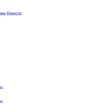
ывы
Новости
кс
кс